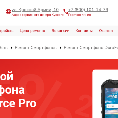
ул. Красной Армии, 10
+7 (800) 101-14-79
Адрес сервисного центра Kyocera
Горячая линия
тройств
Цена ремонта
Вакансии
Контакты
Отзывы
йств
Ремонт Смартфонов
Ремонт Смартфона DuraFo
ной
фона
rce Pro