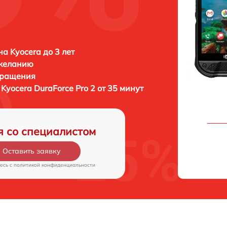
а Kyocera до 3 лет
 желанию
бращения
а
Kyocera DuraForce Pro 2 от 35 минут
я со специалистом
Оставить заявку
есь c
политикой конфиденциальности