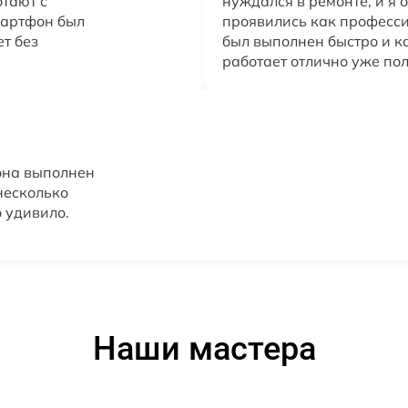
тают с
нуждался в ремонте, и я о
мартфон был
проявились как професси
т без
был выполнен быстро и к
работает отлично уже пол
она выполнен
несколько
 удивило.
Наши мастера