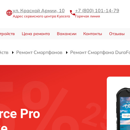
ул. Красной Армии, 10
+7 (800) 101-14-79
Адрес сервисного центра Kyocera
Горячая линия
тройств
Цена ремонта
Вакансии
Контакты
Отзывы
йств
Ремонт Смартфонов
Ремонт Смартфона DuraFo
rce Pro
ке