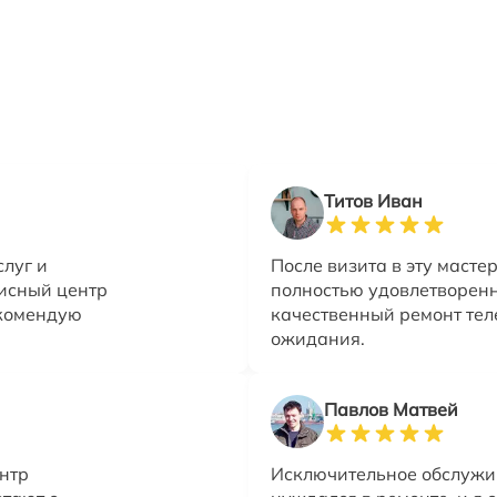
Титов Иван
слуг и
После визита в эту маст
висный центр
полностью удовлетворен
екомендую
качественный ремонт те
ожидания.
Павлов Матвей
ентр
Исключительное обслужи