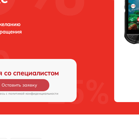
 желанию
бращения
я со специалистом
Оставить заявку
есь c
политикой конфиденциальности