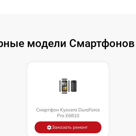
рные модели Смартфонов 
Смартфон Kyocera DuraForce
Pro E6810
Заказать ремонт