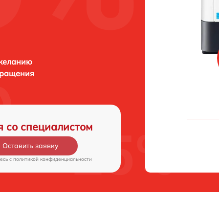
 желанию
бращения
я со специалистом
Оставить заявку
есь c
политикой конфиденциальности