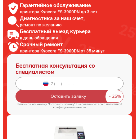
Гарантийное обслуживание
принтера Kyocera FS-3900DN до 3 лет
Диагностика за наш счет,
ремонт по желанию
Бесплатный выезд курьера
в день обращения
Срочный ремонт
принтера Kyocera FS-3900DN от 35 минут
Бесплатная консультация со
специалистом
Оставить заявку
Нажимая на кнопку "Оставить заявку" Вы соглашаетесь c
политикой
конфиденциальности