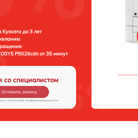
 Kyocera до 3 лет
 желанию
бращения
COSYS P5026cdn от 35 минут
я со специалистом
Оставить заявку
есь c
политикой конфиденциальности