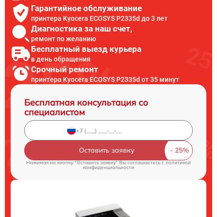
Гарантийное обслуживание
принтера Kyocera ECOSYS P2335d до 3 лет
Диагностика за наш счет,
ремонт по желанию
Бесплатный выезд курьера
в день обращения
Срочный ремонт
принтера Kyocera ECOSYS P2335d от 35 минут
Бесплатная консультация со
специалистом
Оставить заявку
Нажимая на кнопку "Оставить заявку" Вы соглашаетесь c
политикой
конфиденциальности