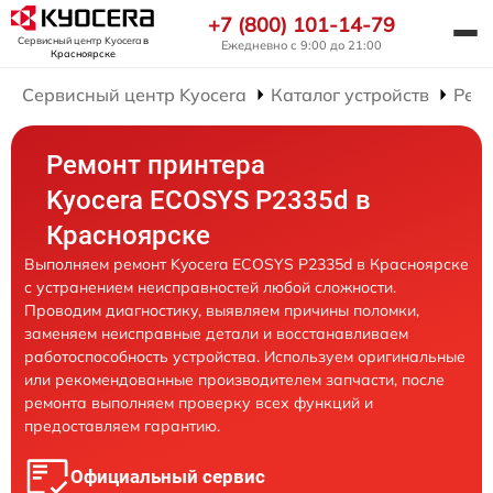
+7 (800) 101-14-79
Сервисный центр Kyocera
в
Ежедневно с 9:00 до 21:00
Красноярске
Сервисный центр Kyocera
Каталог устройств
Рем
Ремонт принтера
Kyocera ECOSYS P2335d в
Красноярске
Выполняем ремонт Kyocera ECOSYS P2335d в Красноярске
с устранением неисправностей любой сложности.
Проводим диагностику, выявляем причины поломки,
заменяем неисправные детали и восстанавливаем
работоспособность устройства. Используем оригинальные
или рекомендованные производителем запчасти, после
ремонта выполняем проверку всех функций и
предоставляем гарантию.
Официальный сервис