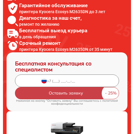
Гарантийное обслуживание
принтера Kyocera Ecosys M2635DN до 3 лет
Диагностика за наш счет,
ремонт по желанию
Бесплатный выезд курьера
в день обращения
Срочный ремонт
принтера Kyocera Ecosys M2635DN от 35 минут
Бесплатная консультация со
специалистом
Оставить заявку
Нажимая на кнопку "Оставить заявку" Вы соглашаетесь c
политикой
конфиденциальности