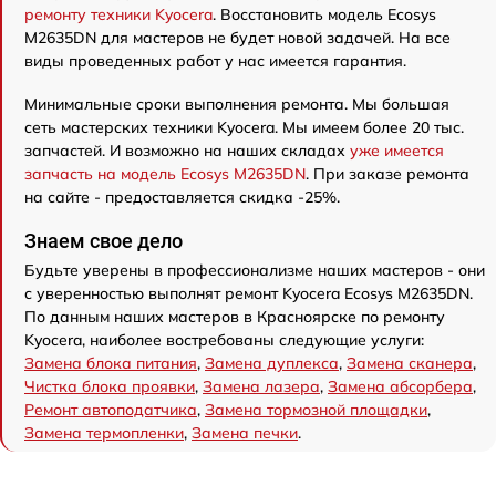
ремонту техники Kyocera
. Восстановить модель Ecosys
M2635DN для мастеров не будет новой задачей. На все
виды проведенных работ у нас имеется гарантия.
Минимальные сроки выполнения ремонта. Мы большая
сеть мастерских техники Kyocera. Мы имеем более 20 тыс.
запчастей. И возможно на наших складах
уже имеется
запчасть на модель Ecosys M2635DN
. При заказе ремонта
на сайте - предоставляется скидка -25%.
Знаем свое дело
Будьте уверены в профессионализме наших мастеров - они
с уверенностью выполнят ремонт Kyocera Ecosys M2635DN.
По данным наших мастеров в Красноярске по ремонту
Kyocera, наиболее востребованы следующие услуги:
Замена блока питания
,
Замена дуплекса
,
Замена сканера
,
Чистка блока проявки
,
Замена лазера
,
Замена абсорбера
,
Ремонт автоподатчика
,
Замена тормозной площадки
,
Замена термопленки
,
Замена печки
.