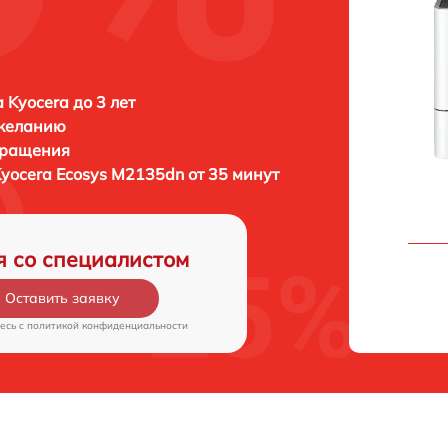
 Kyocera до 3 лет
 желанию
бращения
yocera Ecosys M2135dn от 35 минут
я со специалистом
Оставить заявку
есь c
политикой конфиденциальности