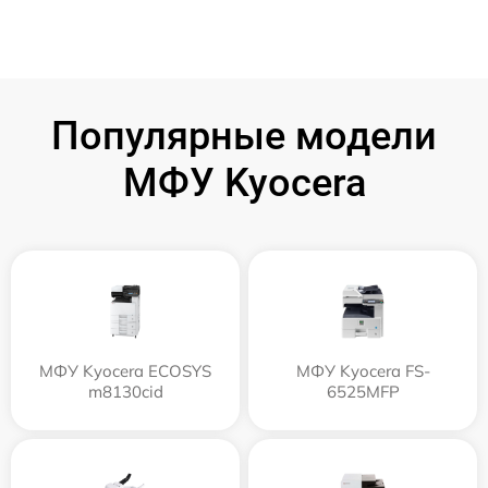
Популярные модели
МФУ Kyocera
МФУ Kyocera ECOSYS
МФУ Kyocera FS-
m8130cid
6525MFP