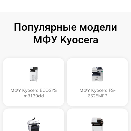
Популярные модели
МФУ Kyocera
МФУ Kyocera ECOSYS
МФУ Kyocera FS-
m8130cid
6525MFP